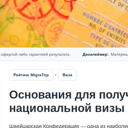
й либо гарантией результата.
Дисклеймер:
Материал предс
Рейтинг MigraTop
Виза
Основания для полу
национальной визы
Швейцарская Конфедерация — одна из наиболее 