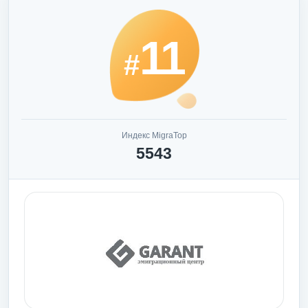
11
#
Индекс MigraTop
5543