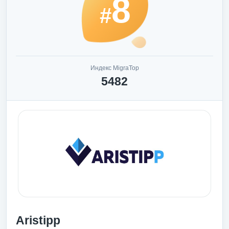
8
#
Индекс MigraTop
5482
Aristipp