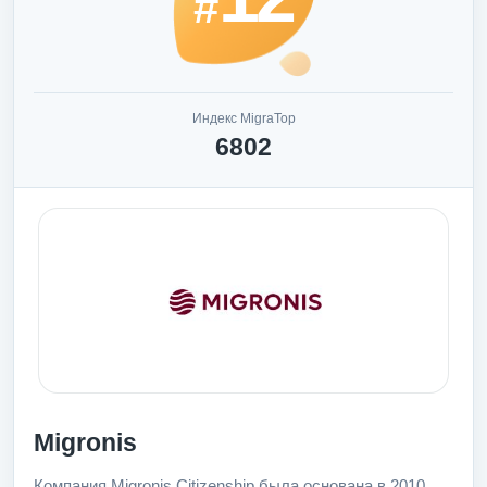
#
Индекс MigraTop
6802
Migronis
Компания Migronis Citizenship была основана в 2010