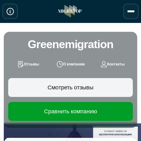
Перейти
i
к
содержимому
Greenemigration
Отзывы
О компании
Контакты
Смотреть отзывы
Сравнить компанию