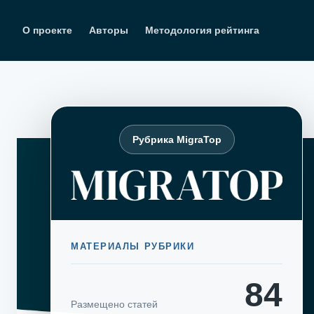
Перейти
к
О проекте
Авторы
Методология рейтинга
содержимому
Рубрика MigraTop
МАТЕРИАЛЫ РУБРИКИ
84
Размещено статей