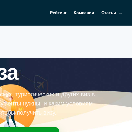
Рейтинг
Компании
Статьи
за
ких, туристических и других виз в
кументы нужны, и каким условиям
чтобы получить визу.