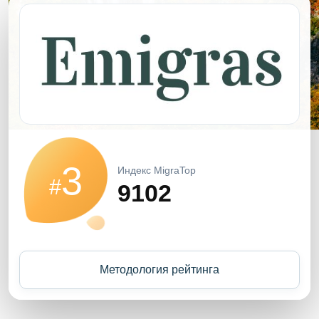
3
Индекс MigraTop
#
9102
Методология рейтинга