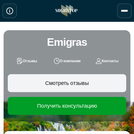
Перейти
i
к
содержимому
Emigras
Отзывы
О компании
Контакты
Смотреть отзывы
Получить консультацию