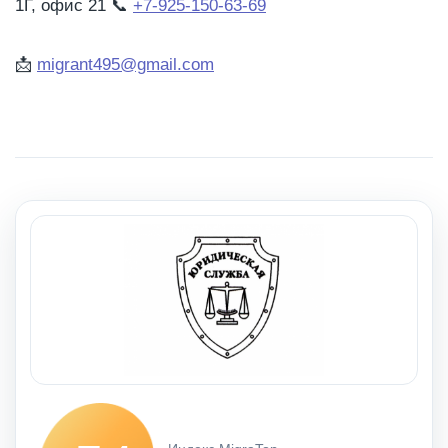
1Г, офис 21
📞
+7-925-150-63-69
📩
migrant495@gmail.com