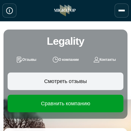
Перейти
i
к
содержимому
Legality
Отзывы
О компании
Контакты
Смотреть отзывы
Сравнить компанию