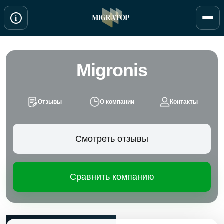
Перейти
i
к
содержимому
Migronis
Отзывы
О компании
Контакты
Смотреть отзывы
Сравнить компанию