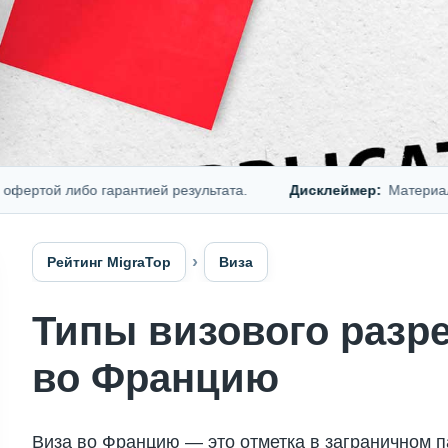
ой либо гарантией результата.
Дисклеймер:
Материал предс
Рейтинг MigraTop
Виза
Типы визового разр
во Францию
Виза во Францию — это отметка в заграничном п