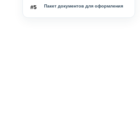
Пакет документов для оформления
#5
визы
Условия продления разрешения на
#6
въезд
Что делать в случае отказа в
#7
выдаче французской визы
Как получить право для
#8
безвизового въезда