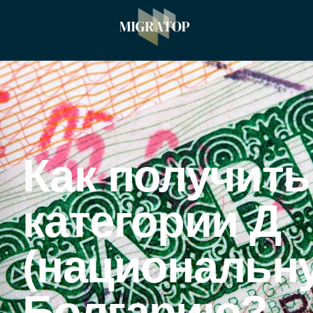
Как получить
категории Д
(национальн
Болгарию?