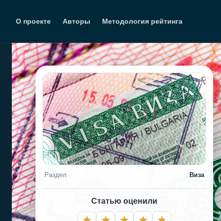
Перейти
к
О проекте
Авторы
Методология рейтинга
содержимому
Раздел
Виза
Статью оценили