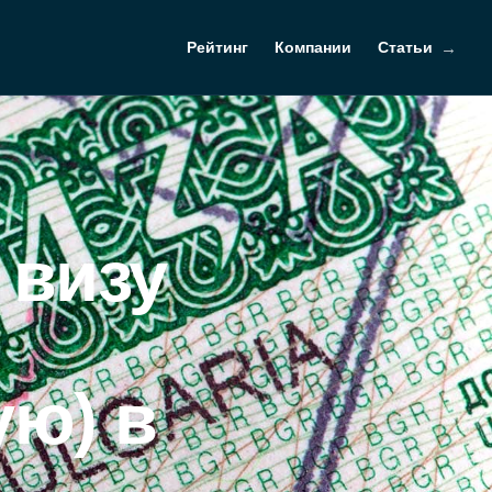
Рейтинг
Компании
Статьи
 визу
ую) в