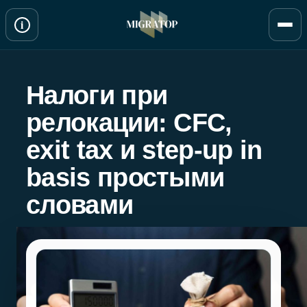
Перейти
i
к
содержимому
Налоги при
релокации: CFC,
exit tax и step-up in
basis простыми
словами