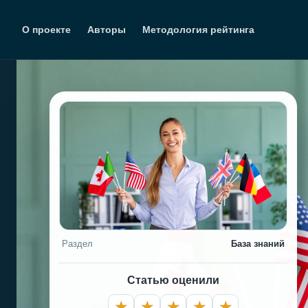
Перейти
к
О проекте
Авторы
Методология рейтинга
содержимому
Раздел
База знаний
Статью оценили