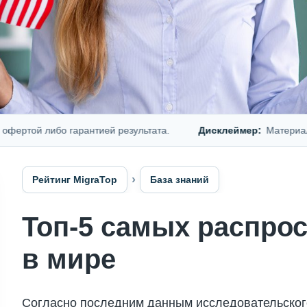
ой либо гарантией результата.
Дисклеймер:
Материал предс
Рейтинг MigraTop
База знаний
Топ-5 самых распро
в мире
Согласно последним данным исследовательского 