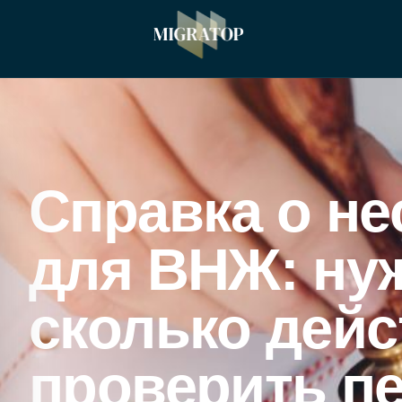
Справка о н
для ВНЖ: нуж
сколько дейс
проверить п