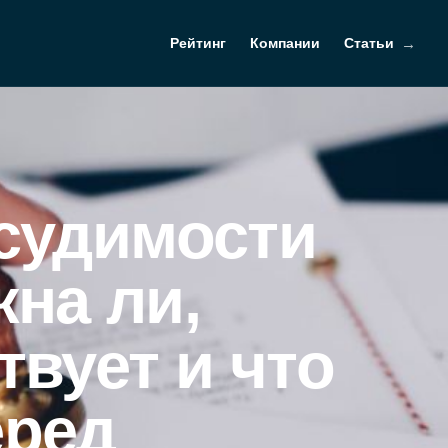
Рейтинг
Компании
Статьи
есудимости
на ли,
твует и что
еред