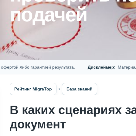
подачей
й либо гарантией результата.
Дисклеймер:
Материал предс
Рейтинг MigraTop
База знаний
В каких сценариях 
документ