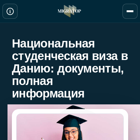
Перейти
i
к
содержимому
Национальная
студенческая виза в
Данию: документы,
полная
информация