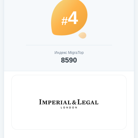
4
#
Индекс MigraTop
8590