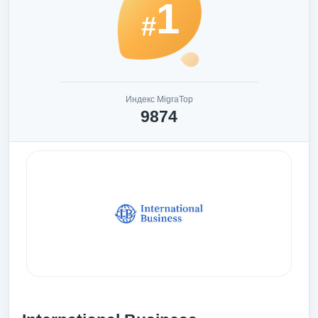
1
#
Индекс MigraTop
9874