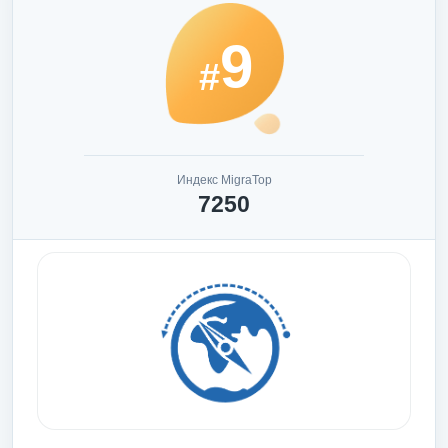
9
#
Индекс MigraTop
7250