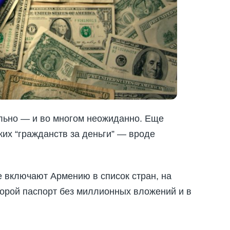
льно — и во многом неожиданно. Еще
ких “гражданств за деньги” — вроде
е включают Армению в список стран, на
торой паспорт без миллионных вложений и в