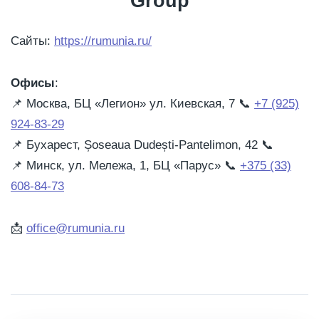
Group
Сайты:
https://rumunia.ru/
Офисы
:
📌 Москва, БЦ «Легион» ул. Киевская, 7 📞
+7 (925)
924-83-29
📌
Бухарест, Șoseaua Dudești-Pantelimon, 42 📞
📌 Минск, ул. Мележа, 1, БЦ «Парус» 📞
+375 (33)
608-84-73
📩
office@rumunia.ru