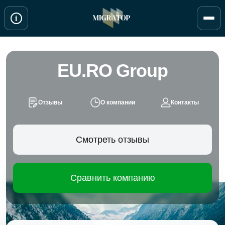
Перейти
i
к
содержимому
EU.RO Group
Отзывы
О компании
Контакты
Смотреть отзывы
Сравнить компанию