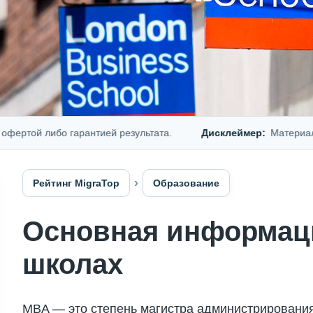
й либо гарантией результата.
Дисклеймер:
Материал предс
Рейтинг MigraTop
Образование
Основная информаци
школах
MBA — это степень магистра администрирования