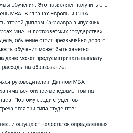
мы обучения. Это позволяет получить его
епень МВА. В странах Европы и США,
сть второй диплом бакалавра выпускник
 курсах МВА. В постсоветских государствах
ела, обучение стоит чрезвычайно дорого.
ость обучения может быть заметно
а даже может предусматривать выплату
 расходы на образование.
ихся руководителей. Диплом MBA
в заниматься бизнес-менеджментом на
нцев. Поэтому среди студентов
речаются три типа студентов:
знес, и ощущают недостаток определенных
нейшего его развития.