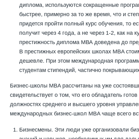
диплома, используются сокращенные програм
быстрее, примерно за то же время, что и ст
придется пройти полный курс обучения, то е
получит через 4 года, а не через 1-2, как на
престижность диплома МВА доведена до пред
В престижных европейских школах MBA стоим
дешевле. При этом международная программ
студентам стипендий, частично покрывающих
Бизнес-школы MBA рассчитаны на уже состоявш
свидетельствует о том, что его обладатель гото
должностях среднего и высшего уровня управле
международных бизнес-школ MBA чаще всего вст
Бизнесмены. Эти люди уже организовали би
знаний и навыков, необходимых им для даль