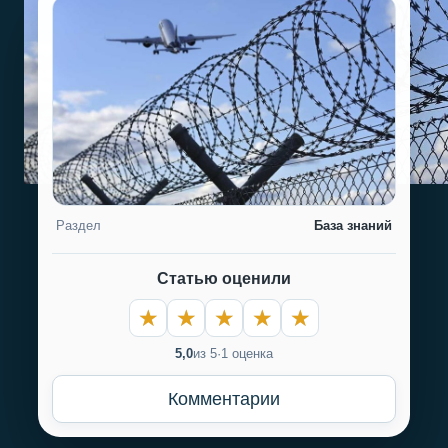
Раздел
База знаний
Статью оценили
5,0
из 5
·
1 оценка
Комментарии