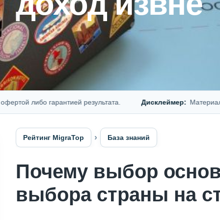
доход извне
 либо гарантией результата.
Дисклеймер:
Материал предст
Рейтинг MigraTop
База знаний
Почему выбор основ
выбора страны на с