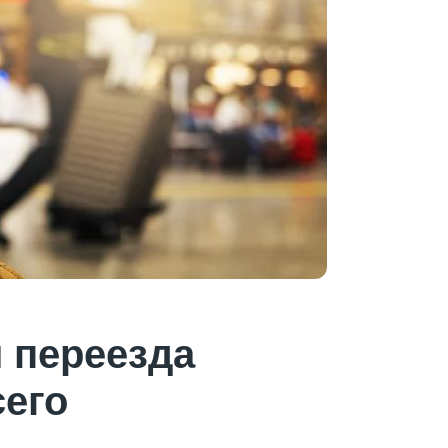
 переезда
сего